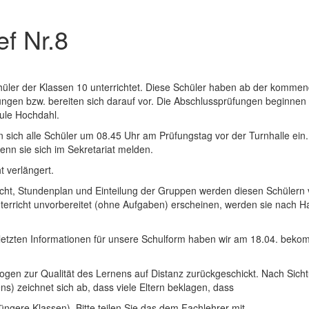
ef Nr.8
hüler der Klassen 10 unterrichtet. Diese Schüler haben ab der komme
ungen bzw. bereiten sich darauf vor. Die Abschlussprüfungen beginnen
hule Hochdahl.
 sich alle Schüler um 08.45 Uhr am Prüfungstag vor der Turnhalle ein.
enn sie sich im Sekretariat melden.
ht verlängert.
richt, Stundenplan und Einteilung der Gruppen werden diesen Schülern
unterricht unvorbereitet (ohne Aufgaben) erscheinen, werden sie nach 
e letzten Informationen für unsere Schulform haben wir am 18.04. bek
ogen zur Qualität des Lernens auf Distanz zurückgeschickt. Nach Sich
) zeichnet sich ab, dass viele Eltern beklagen, dass
jüngere Klassen). Bitte teilen Sie das dem Fachlehrer mit.