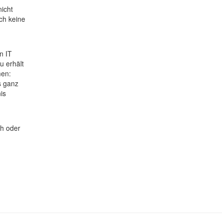
icht
ch keine
n IT
u erhält
men:
s ganz
is
ch oder