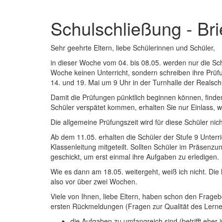
Schulschließung - Bri
Sehr geehrte Eltern, liebe Schülerinnen und Schüler,
in dieser Woche vom 04. bis 08.05. werden nur die Sc
Woche keinen Unterricht, sondern schreiben ihre Prüf
14. und 19. Mai um 9 Uhr in der Turnhalle der Realsc
Damit die Prüfungen pünktlich beginnen können, finden
Schüler verspätet kommen, erhalten Sie nur Einlass, w
Die allgemeine Prüfungszeit wird für diese Schüler nic
Ab dem 11.05. erhalten die Schüler der Stufe 9 Unter
Klassenleitung mitgeteilt. Sollten Schüler im Präsenz
geschickt, um erst einmal ihre Aufgaben zu erledigen.
Wie es dann am 18.05. weitergeht, weiß ich nicht. Di
also vor über zwei Wochen.
Viele von Ihnen, liebe Eltern, haben schon den Frageb
ersten Rückmeldungen (Fragen zur Qualität des Lernens
die Aufgaben zu umfangreich sind (betrifft eher 