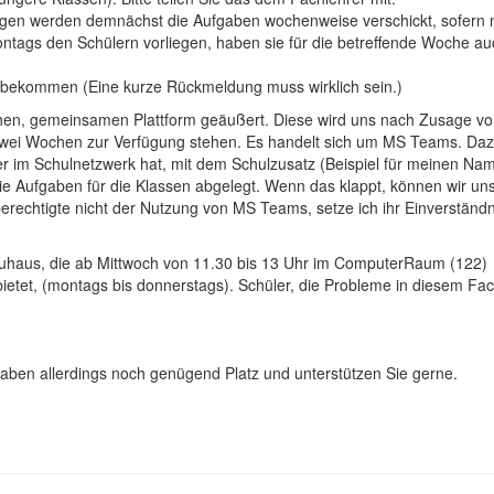
en werden demnächst die Aufgaben wochenweise verschickt, sofern n
ntags den Schülern vorliegen, haben sie für die betreffende Woche au
 bekommen (Eine kurze Rückmeldung muss wirklich sein.)
chen, gemeinsamen Plattform geäußert. Diese wird uns nach Zusage vo
zwei Wochen zur Verfügung stehen. Es handelt sich um MS Teams. Daz
er im Schulnetzwerk hat, mit dem Schulzusatz (Beispiel für meinen Na
ie Aufgaben für die Klassen abgelegt. Wenn das klappt, können wir un
erechtigte nicht der Nutzung von MS Teams, setze ich ihr Einverständn
euhaus, die ab Mittwoch von 11.30 bis 13 Uhr im ComputerRaum (122)
etet, (montags bis donnerstags). Schüler, die Probleme in diesem Fa
haben allerdings noch genügend Platz und unterstützen Sie gerne.