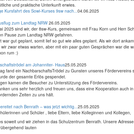
tliche und praktische Unterkunft erwies.
ge Kursfahrt des Sowi-Kurses 9sw nach...
04.06.2025
usflug zum Landtag NRW
26.05.2025
i 2025 sind wir, der 8sw-Kurs, gemeinsam mit Frau Korn und Herr Sch
ten Pause zum Landtag NRW gefahren.
t war gut geplant, somit lief so gut wie alles geplant. Als wir dort anka
wir zwar etwas warten, aber mit ein paar guten Gesprächen war die wa
hon rum :)
schaftströdel am Johanniter- Haus
25.05.2025
ag fand ein NachbarschaftsTrödel zu Gunsten unseres Fördervereins s
urde der gesamte Erlös gespendet.
egen kamen die Besucher zu Unterstützung des Fördervereins.
nken uns sehr herzlich und freuen uns, dass eine Kooperation auch in
rdernden Zeiten zu uns hält.
ereitet nach Benrath – was jetzt wichtig...
25.05.2025
hülerinnen und Schüler , liebe Eltern, liebe Kolleginnen und Kollegen,
 es soweit und wir ziehen in das Schulzentrum Benrath. Unsere Adresse
rübergehend lauten