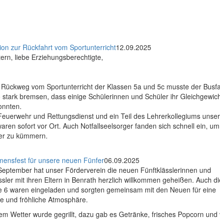
ion zur Rückfahrt vom Sportunterricht
12.09.2025
tern, liebe Erziehungsberechtigte,
 Rückweg vom Sportunterricht der Klassen 5a und 5c musste der Busf
 stark bremsen, dass einige Schülerinnen und Schüler ihr Gleichgewich
onnten.
 Feuerwehr und Rettungsdienst und ein Teil des Lehrerkollegiums unse
aren sofort vor Ort. Auch Notfallseelsorger fanden sich schnell ein, u
der zu kümmern.
mensfest für unsere neuen Fünfer
06.09.2025
September hat unser Förderverein die neuen Fünftklässlerinnen und
ssler mit ihren Eltern in Benrath herzlich willkommen geheißen. Auch d
fe 6 waren eingeladen und sorgten gemeinsam mit den Neuen für eine
e und fröhliche Atmosphäre.
em Wetter wurde gegrillt, dazu gab es Getränke, frisches Popcorn und 