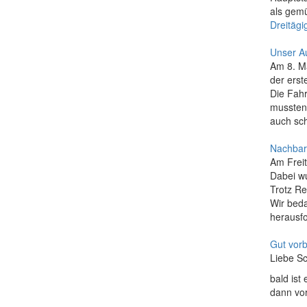
als gemü
Dreitägi
Unser A
Am 8. Ma
der ers
Die Fahr
mussten 
auch sc
Nachbar
Am Freit
Dabei w
Trotz R
Wir beda
herausfo
Gut vorb
Liebe Sc
bald ist
dann vo