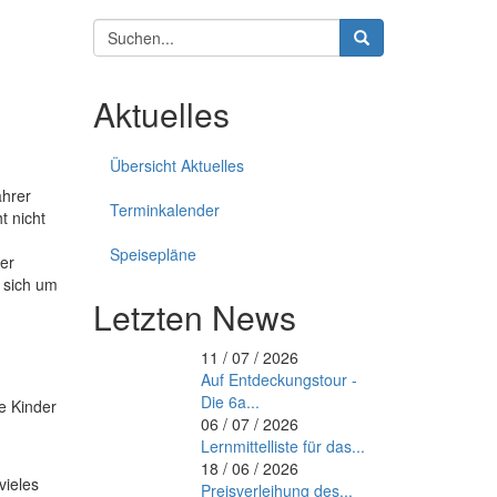
Suchformular
Suche
Aktuelles
Übersicht Aktuelles
ahrer
Terminkalender
t nicht
Speisepläne
rer
m sich um
Letzten News
11 / 07 / 2026
Auf Entdeckungstour -
Die 6a...
ie Kinder
06 / 07 / 2026
Lernmittelliste für das...
18 / 06 / 2026
vieles
Preisverleihung des...