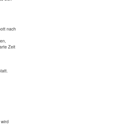
ott nach
men,
rte Zeit
tatt.
 wird