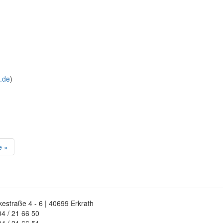
.de
)
e »
estraße 4 - 6 | 40699 Erkrath
4 / 21 66 50