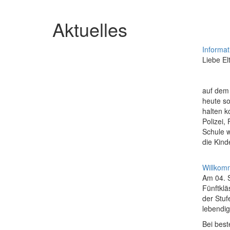
Aktuelles
Informat
Liebe El
auf dem
heute so
halten k
Polizei,
Schule w
die Kin
Willkom
Am 04. 
Fünftklä
der Stu
lebendig
Bei best