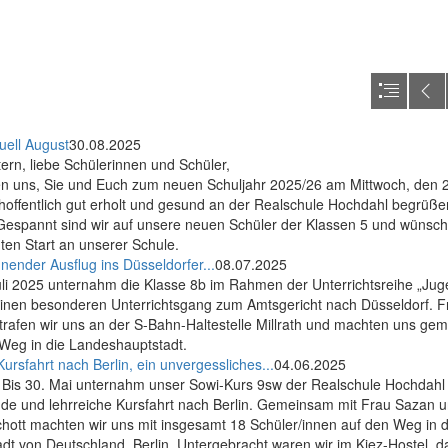
uell August
30.08.2025
tern, liebe Schülerinnen und Schüler,
uen uns, Sie und Euch zum neuen Schuljahr 2025/26 am Mittwoch, den 
hoffentlich gut erholt und gesund an der Realschule Hochdahl begrüße
Gespannt sind wir auf unsere neuen Schüler der Klassen 5 und wünsch
ten Start an unserer Schule.
nender Ausflug ins Düsseldorfer...
08.07.2025
uli 2025 unternahm die Klasse 8b im Rahmen der Unterrichtsreihe „Ju
einen besonderen Unterrichtsgang zum Amtsgericht nach Düsseldorf. 
rafen wir uns an der S-Bahn-Haltestelle Millrath und machten uns ge
 Weg in die Landeshauptstadt.
ursfahrt nach Berlin, ein unvergessliches...
04.06.2025
 Bis 30. Mai unternahm unser Sowi-Kurs 9sw der Realschule Hochdahl
de und lehrreiche Kursfahrt nach Berlin. Gemeinsam mit Frau Sazan 
hott machten wir uns mit insgesamt 18 Schüler/innen auf den Weg in d
dt von Deutschland, Berlin. Untergebracht waren wir im Kiez-Hostel, d