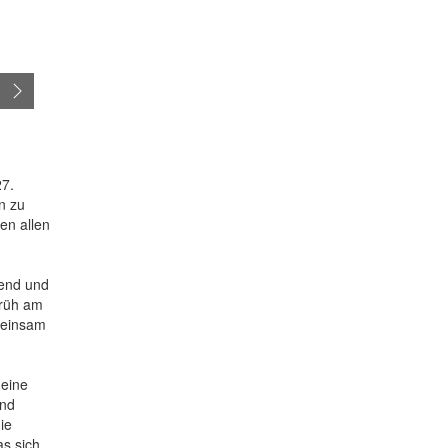
27.
n zu
en allen
gend und
Früh am
meinsam
 eine
und
ie
as sich