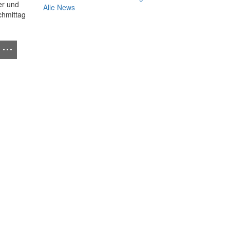
er und
Alle News
chmittag