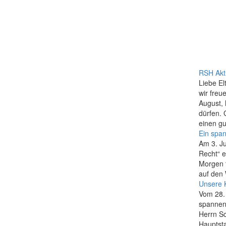
RSH Akt
Liebe El
wir fre
August, 
dürfen. 
einen gu
Ein span
Am 3. J
Recht“ 
Morgen t
auf den
Unsere K
Vom 28.
spannen
Herrn Sc
Hauptsta