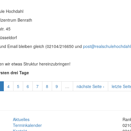
ule Hochdahl
ulzentrum Benrath
str. 45
üsseldorf
 und Email bleiben gleich (02104/216650 und
post@realschulehochdahl
n wir etwas Struktur hereinzubringen!
rsten drei Tage
3
4
5
6
7
8
9
…
nächste Seite ›
letzte Seit
Aktuelles
Rank
Terminkalender
0210