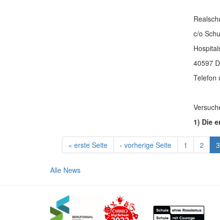
Realsch
c/o Sch
Hospital
40597 D
Telefon
Versuche
1) Die e
« erste Seite
‹ vorherige Seite
1
2
Alle News