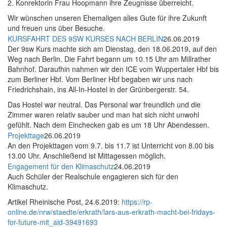
2. Konrektorin Frau Hoopmann ihre Zeugnisse überreicht.
Wir wünschen unseren Ehemaligen alles Gute für ihre Zukunft
und freuen uns über Besuche.
KURSFAHRT DES 9SW KURSES NACH BERLIN
26.06.2019
Der 9sw Kurs machte sich am Dienstag, den 18.06.2019, auf den
Weg nach Berlin. Die Fahrt begann um 10.15 Uhr am Millrather
Bahnhof. Daraufhin nahmen wir den ICE vom Wuppertaler Hbf bis
zum Berliner Hbf. Vom Berliner Hbf begaben wir uns nach
Friedrichshain, ins All-In-Hostel in der Grünbergerstr. 54.
Das Hostel war neutral. Das Personal war freundlich und die
Zimmer waren relativ sauber und man hat sich nicht unwohl
gefühlt. Nach dem Einchecken gab es um 18 Uhr Abendessen.
Projekttage
26.06.2019
An den Projekttagen vom 9.7. bis 11.7 ist Unterricht von 8.00 bis
13.00 Uhr. Anschließend ist Mittagessen möglich.
Engagement für den Klimaschutz
24.06.2019
Auch Schüler der Realschule engagieren sich für den
Klimaschutz.
Artikel Rheinische Post, 24.6.2019:
https://rp-
online.de/nrw/staedte/erkrath/lars-aus-erkrath-macht-bei-fridays-
for-future-mit_aid-39491693