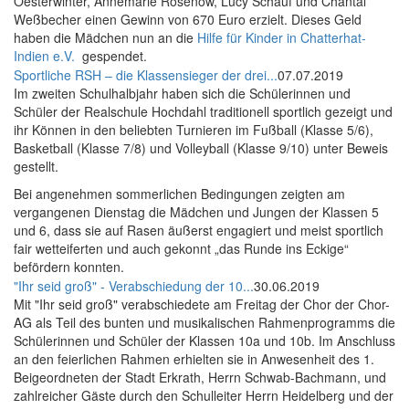
Oesterwinter, Annemarie Rosenow, Lucy Schauf und Chantal
Weßbecher einen Gewinn von 670 Euro erzielt. Dieses Geld
haben die Mädchen nun an die
Hilfe für Kinder in Chatterhat-
Indien e.V.
gespendet.
Sportliche RSH – die Klassensieger der drei...
07.07.2019
Im zweiten Schulhalbjahr haben sich die Schülerinnen und
Schüler der Realschule Hochdahl traditionell sportlich gezeigt und
ihr Können in den beliebten Turnieren im Fußball (Klasse 5/6),
Basketball (Klasse 7/8) und Volleyball (Klasse 9/10) unter Beweis
gestellt.
Bei angenehmen sommerlichen Bedingungen zeigten am
vergangenen Dienstag die Mädchen und Jungen der Klassen 5
und 6, dass sie auf Rasen äußerst engagiert und meist sportlich
fair wetteiferten und auch gekonnt „das Runde ins Eckige“
befördern konnten.
"Ihr seid groß" - Verabschiedung der 10...
30.06.2019
Mit "Ihr seid groß" verabschiedete am Freitag der Chor der Chor-
AG als Teil des bunten und musikalischen Rahmenprogramms die
Schülerinnen und Schüler der Klassen 10a und 10b. Im Anschluss
an den feierlichen Rahmen erhielten sie in Anwesenheit des 1.
Beigeordneten der Stadt Erkrath, Herrn Schwab-Bachmann, und
zahlreicher Gäste durch den Schulleiter Herrn Heidelberg und der