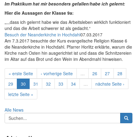
Im Praktikum hat mir besonders gefallen/habe ich gelernt:
Hier die Aussagen der Klasse 9a:
„,,,dass ich gelernt habe wie das Arbeitsleben wirklich funktioniert
und das die Arbeit schwerer ist als gedacht.“
Besuch der Neanderkirche in Hochdahl
07.03.2017
Am 7.3.2017 besuchte der Kurs evangelische Religion Klasse 6
die Neanderkirche in Hochdahl. Pfarrer Horlitz erklärte, warum die
Kirche nach Osten hin ausgerichtet ist und dass die Schnitzereien
im Altar auf das Brot und den Wein im Abendmahl hinweisen.
« erste Seite
‹ vorherige Seite
…
26
27
28
29
30
31
32
33
34
…
nächste Seite ›
letzte Seite »
Alle News
Suchformular
Suche