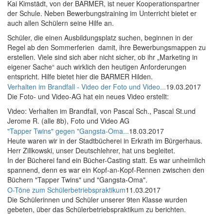
Kai Kimstädt, von der BARMER, ist neuer Kooperationspartner
der Schule. Neben Bewerbungstraining im Unterricht bietet er
auch allen Schülern seine Hilfe an.
Schüler, die einen Ausbildungsplatz suchen, beginnen in der
Regel ab den Sommerferien damit, ihre Bewerbungsmappen zu
erstellen. Viele sind sich aber nicht sicher, ob ihr „Marketing in
eigener Sache“ auch wirklich den heutigen Anforderungen
entspricht. Hilfe bietet hier die BARMER Hilden.
Verhalten im Brandfall - Video der Foto und Video...
19.03.2017
Die Foto- und Video-AG hat ein neues Video erstellt:
Video: Verhalten im Brandfall, von Pascal Sch., Pascal St.und
Jerome R. (alle 8b), Foto und Video AG
"Tapper Twins" gegen "Gangsta-Oma...
18.03.2017
Heute waren wir in der Stadtbücherei in Erkrath im Bürgerhaus.
Herr Zillkowski, unser Deutschlehrer, hat uns begleitet.
In der Bücherei fand ein Bücher-Casting statt. Es war unheimlich
spannend, denn es war ein Kopf-an-Kopf-Rennen zwischen den
Büchern "Tapper Twins" und "Gangsta-Oma".
O-Töne zum Schülerbetriebspraktikum
11.03.2017
Die Schülerinnen und Schüler unserer 9ten Klasse wurden
gebeten, über das Schülerbetriebspraktikum zu berichten.