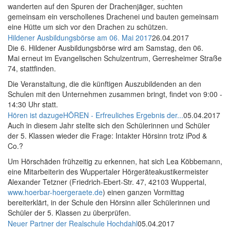
wanderten auf den Spuren der Drachenjäger, suchten
gemeinsam ein verschollenes Drachenei und bauten gemeinsam
eine Hütte um sich vor den Drachen zu schützen.
Hildener Ausbildungsbörse am 06. Mai 2017
26.04.2017
Die 6. Hildener Ausbildungsbörse wird am Samstag, den 06.
Mai erneut im Evangelischen Schulzentrum, Gerresheimer Straße
74, stattfinden.
Die Veranstaltung, die die künftigen Auszubildenden an den
Schulen mit den Unternehmen zusammen bringt, findet von 9:00 -
14:30 Uhr statt.
Hören ist dazugeHÖREN - Erfreuliches Ergebnis der...
05.04.2017
Auch in diesem Jahr stellte sich den Schülerinnen und Schüler
der 5. Klassen wieder die Frage: Intakter Hörsinn trotz iPod &
Co.?
Um Hörschäden frühzeitig zu erkennen, hat sich Lea Köbbemann,
eine Mitarbeiterin des Wuppertaler Hörgeräteakustikermeister
Alexander Tetzner (Friedrich-Ebert-Str. 47, 42103 Wuppertal,
www.hoerbar-hoergeraete.de
) einen ganzen Vormittag
bereiterklärt, in der Schule den Hörsinn aller Schülerinnen und
Schüler der 5. Klassen zu überprüfen.
Neuer Partner der Realschule Hochdahl
05.04.2017