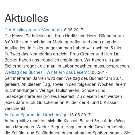
Aktuelles
Der Ausflug zum NEAnderLab
16.05.2017
Die Klasse 7a hat sich mit Frau Horlitz und Herrn Rügamer um
8:00 Uhr am Hochdahler Markt getroffen und dann ging der
Ausflug los. In Hilden angekommen haben wir nach ca. 5 min.
Fußweg das Neanderlab erreicht. Frau Cremer und Herr Dr.
Becker haben uns freundlich empfangen. Wir haben ein paar
Sicherheitsregeln, die man im Labor beachten muss, besprochen.
Welttag des Buches - Wir feiern das Lesen
13.05.2017
Seit mehreren Jahren wird der "Welttag des Buches" am 23.4.
gefeiert. An diesem Tag, sowie in den folgenden Wochen, feiern
Buchhandlungen, Verlage, Bibliotheken, Schulen und
Lesebegeisterte ein großes Lesefest. Zu diesem Fest werden
jedes Jahr Buch-Gutscheine an Kinder der 4. und 5.Klassen
verschenkt.
Auf den Spuren der Drachenjäger
13.05.2017
Anfang März machten sich die Klassen 5a und 5b auf den Weg
nach Morsbach. Weder Regen, Hagel oder ein Gewitter konnte
die Schüler und Schülerinnen davon abhalten Spaß zu haben. Sie